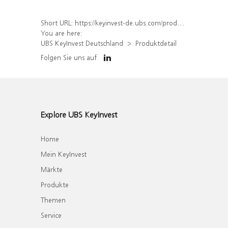
Short URL:
https://keyinvest-de.ubs.com/produkt/detail/index/isin/DE000WA2YJX0
You are here:
UBS KeyInvest Deutschland
Produktdetail
Folgen Sie uns auf
Explore UBS KeyInvest
Home
Mein KeyInvest
Märkte
Produkte
Themen
Service