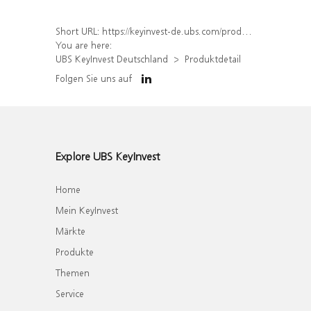
Short URL:
https://keyinvest-de.ubs.com/produkt/detail/index/isin/DE000WA2XC22
You are here:
UBS KeyInvest Deutschland
Produktdetail
Folgen Sie uns auf
Explore UBS KeyInvest
Home
Mein KeyInvest
Märkte
Produkte
Themen
Service