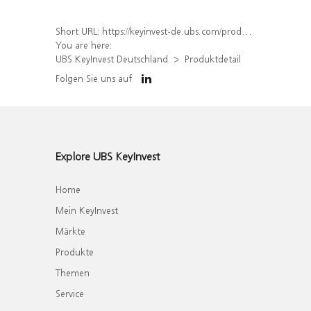
Short URL:
https://keyinvest-de.ubs.com/produkt/detail/index/isin/DE000WA2V2W1
You are here:
UBS KeyInvest Deutschland
Produktdetail
Folgen Sie uns auf
Explore UBS KeyInvest
Home
Mein KeyInvest
Märkte
Produkte
Themen
Service