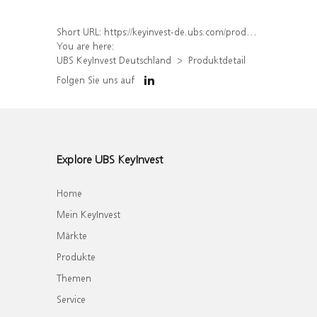
Short URL:
https://keyinvest-de.ubs.com/produkt/detail/index/isin/DE000WA2TR47
You are here:
UBS KeyInvest Deutschland
Produktdetail
Folgen Sie uns auf
Explore UBS KeyInvest
Home
Mein KeyInvest
Märkte
Produkte
Themen
Service