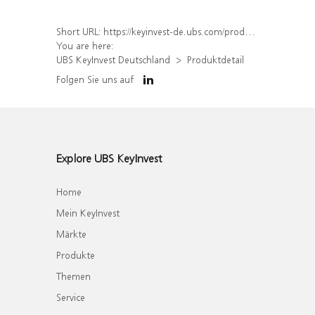
Short URL:
https://keyinvest-de.ubs.com/produkt/detail/index/isin/DE000WA2RKH5
You are here:
UBS KeyInvest Deutschland
Produktdetail
Folgen Sie uns auf
Explore UBS KeyInvest
Home
Mein KeyInvest
Märkte
Produkte
Themen
Service