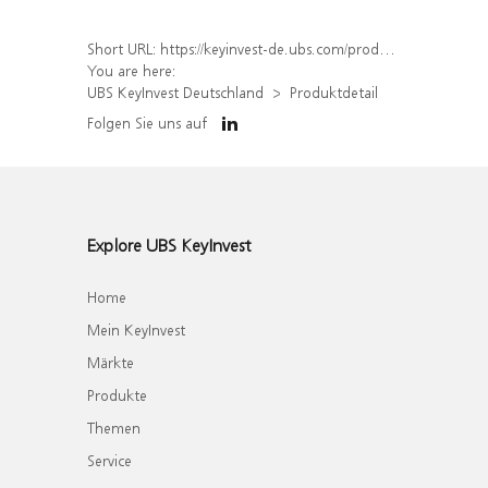
Short URL:
https://keyinvest-de.ubs.com/produkt/detail/index/isin/DE000WA2MWV2
You are here:
UBS KeyInvest Deutschland
Produktdetail
Folgen Sie uns auf
Explore UBS KeyInvest
Home
Mein KeyInvest
Märkte
Produkte
Themen
Service