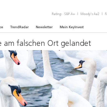
Rating:
S&P A+
|
Moody’s Aa2
|
F
ice
TrendRadar
Newsletter
Mein KeyInvest
e am falschen Ort gelandet