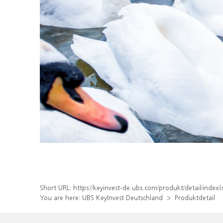
Short URL:
https://keyinvest-de.ubs.com/produkt/detail/inde
You are here:
UBS KeyInvest Deutschland
Produktdetail