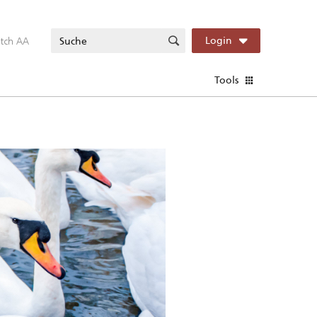
itch AA
Login
Tools