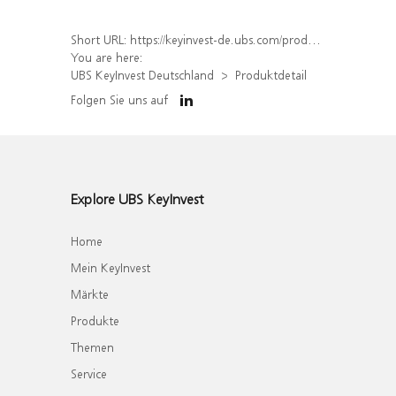
Short URL:
https://keyinvest-de.ubs.com/produkt/detail/index/isin/DE000WA2JCP2
You are here:
UBS KeyInvest Deutschland
Produktdetail
Folgen Sie uns auf
Explore UBS KeyInvest
Home
Mein KeyInvest
Märkte
Produkte
Themen
Service