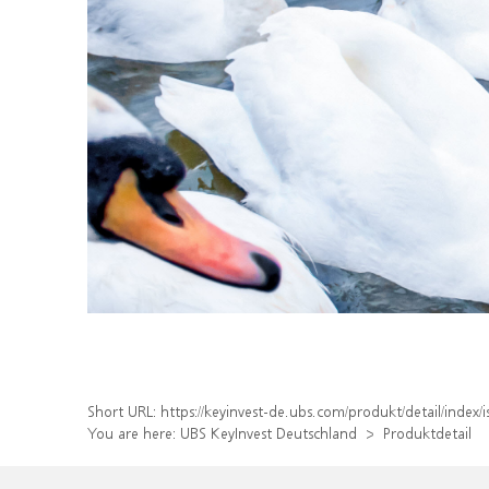
Short URL:
https://keyinvest-de.ubs.com/produkt/detail/inde
You are here:
UBS KeyInvest Deutschland
Produktdetail