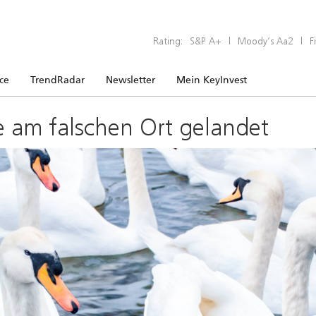
Rating:
S&P A+
|
Moody’s Aa2
|
F
ice
TrendRadar
Newsletter
Mein KeyInvest
e am falschen Ort gelandet