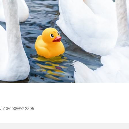
x/isin/DE000WA2GZD5