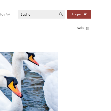
itch AA
Login
Tools