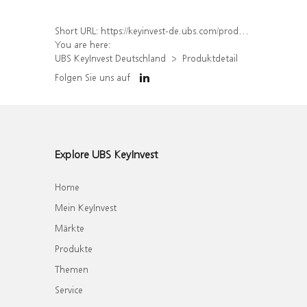
Short URL:
https://keyinvest-de.ubs.com/produkt/detail/index/isin/DE000WA2DKW4
You are here:
UBS KeyInvest Deutschland
Produktdetail
Folgen Sie uns auf
Explore UBS KeyInvest
Home
Mein KeyInvest
Märkte
Produkte
Themen
Service