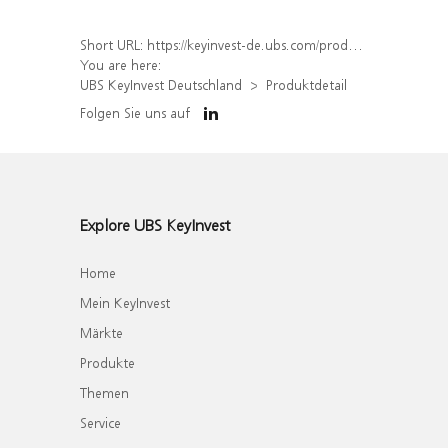
Short URL:
https://keyinvest-de.ubs.com/produkt/detail/index/isin/DE000WA2D2R3
You are here:
UBS KeyInvest Deutschland
Produktdetail
Folgen Sie uns auf
Explore UBS KeyInvest
Home
Mein KeyInvest
Märkte
Produkte
Themen
Service