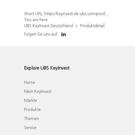
Short URL:
https://keyinvest-de.ubs.com/produkt/detail/index/isin/DE000WA2CKW6
You are here:
UBS KeyInvest Deutschland
Produktdetail
Folgen Sie uns auf
Explore UBS KeyInvest
Home
Mein KeyInvest
Märkte
Produkte
Themen
Service