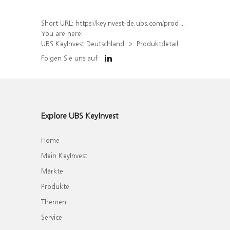
Short URL:
https://keyinvest-de.ubs.com/produkt/detail/index/isin/DE000WA2C310
You are here:
UBS KeyInvest Deutschland
Produktdetail
Folgen Sie uns auf
Explore UBS KeyInvest
Home
Mein KeyInvest
Märkte
Produkte
Themen
Service