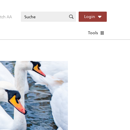
itch AA
Login
Tools