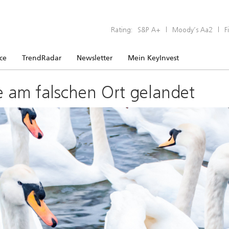
Rating:
S&P A+
|
Moody’s Aa2
|
F
ice
TrendRadar
Newsletter
Mein KeyInvest
e am falschen Ort gelandet