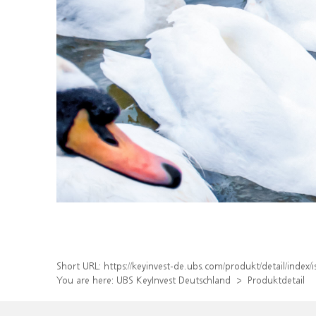
Short URL:
https://keyinvest-de.ubs.com/produkt/detail/inde
You are here:
UBS KeyInvest Deutschland
Produktdetail