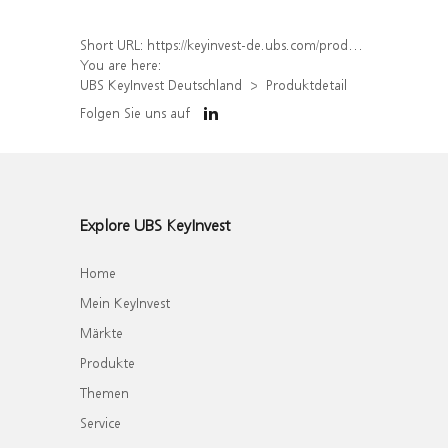
Short URL:
https://keyinvest-de.ubs.com/produkt/detail/index/isin/DE000WA28TJ1
You are here:
UBS KeyInvest Deutschland
Produktdetail
Folgen Sie uns auf
Explore UBS KeyInvest
Home
Mein KeyInvest
Märkte
Produkte
Themen
Service