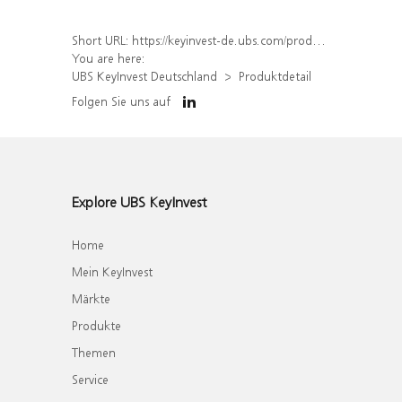
Short URL:
https://keyinvest-de.ubs.com/produkt/detail/index/isin/DE000WA28H60
You are here:
UBS KeyInvest Deutschland
Produktdetail
Folgen Sie uns auf
Explore UBS KeyInvest
Home
Mein KeyInvest
Märkte
Produkte
Themen
Service