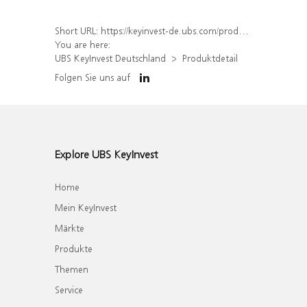
Short URL:
https://keyinvest-de.ubs.com/produkt/detail/index/isin/DE000WA28GU5
You are here:
UBS KeyInvest Deutschland
Produktdetail
Folgen Sie uns auf
Explore UBS KeyInvest
Home
Mein KeyInvest
Märkte
Produkte
Themen
Service