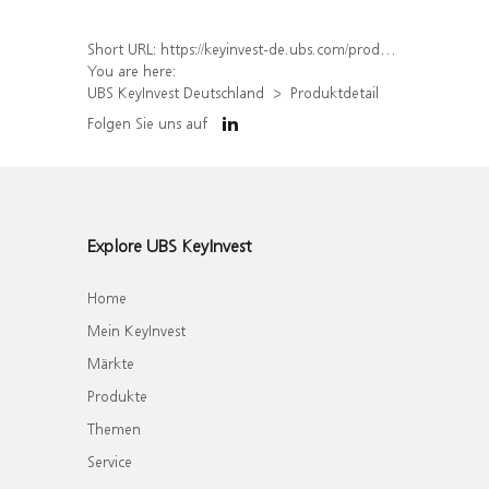
Short URL:
https://keyinvest-de.ubs.com/produkt/detail/index/isin/DE000WA27BY0
You are here:
UBS KeyInvest Deutschland
Produktdetail
Folgen Sie uns auf
Explore UBS KeyInvest
Home
Mein KeyInvest
Märkte
Produkte
Themen
Service