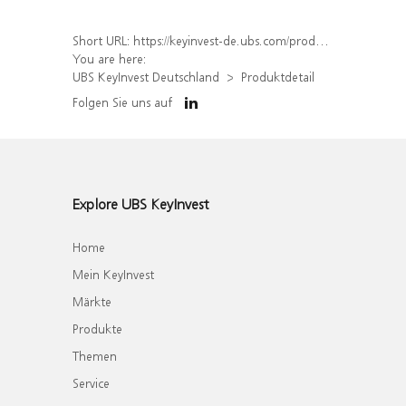
Short URL:
https://keyinvest-de.ubs.com/produkt/detail/index/isin/DE000WA279B1
You are here:
UBS KeyInvest Deutschland
Produktdetail
Folgen Sie uns auf
Explore UBS KeyInvest
Home
Mein KeyInvest
Märkte
Produkte
Themen
Service