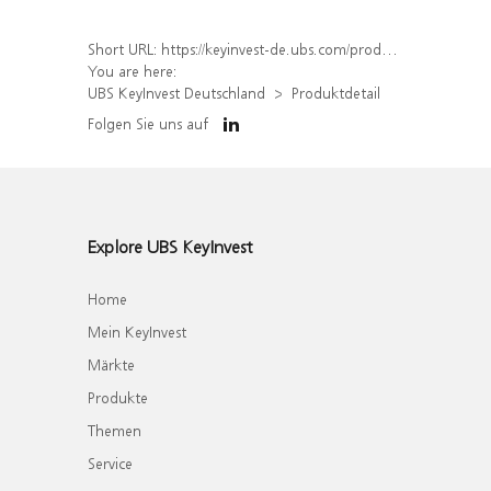
Short URL:
https://keyinvest-de.ubs.com/produkt/detail/index/isin/DE000WA26SJ7
You are here:
UBS KeyInvest Deutschland
Produktdetail
Folgen Sie uns auf
Explore UBS KeyInvest
Home
Mein KeyInvest
Märkte
Produkte
Themen
Service