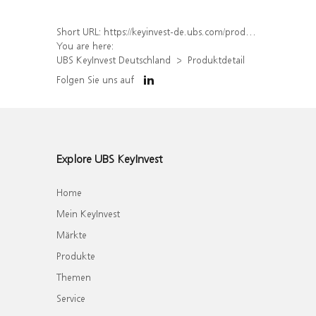
Short URL:
https://keyinvest-de.ubs.com/produkt/detail/index/isin/DE000WA26B01
You are here:
UBS KeyInvest Deutschland
Produktdetail
Folgen Sie uns auf
Explore UBS KeyInvest
Home
Mein KeyInvest
Märkte
Produkte
Themen
Service