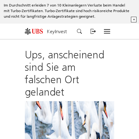
Im Durchschnitt erleiden 7 von 10 Kleinanlegern Verluste beim Handel
mit Turbo-Zertifikaten. Turbo-Zertifikate sind hoch risikoreiche Produkte
und nicht für langfristige Anlagestrategien geeignet.
^
KeyInvest
Ups, anscheinend
sind Sie am
falschen Ort
gelandet