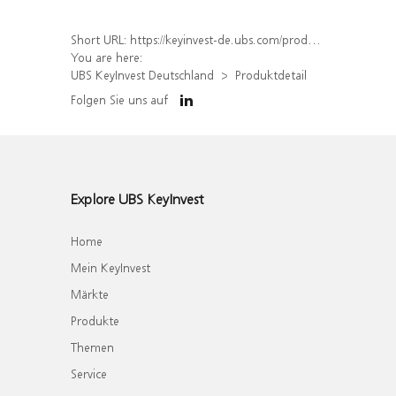
Short URL:
https://keyinvest-de.ubs.com/produkt/detail/index/isin/DE000WA24H72
You are here:
UBS KeyInvest Deutschland
Produktdetail
Folgen Sie uns auf
Explore UBS KeyInvest
Home
Mein KeyInvest
Märkte
Produkte
Themen
Service