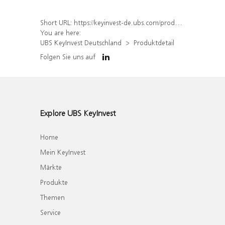
Short URL:
https://keyinvest-de.ubs.com/produkt/detail/index/isin/DE000WA236N6
You are here:
UBS KeyInvest Deutschland
Produktdetail
Folgen Sie uns auf
Explore UBS KeyInvest
Home
Mein KeyInvest
Märkte
Produkte
Themen
Service