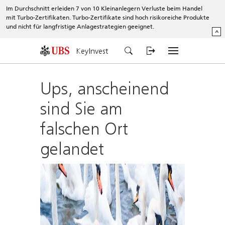
Im Durchschnitt erleiden 7 von 10 Kleinanlegern Verluste beim Handel
mit Turbo-Zertifikaten. Turbo-Zertifikate sind hoch risikoreiche Produkte
und nicht für langfristige Anlagestrategien geeignet.
^
KeyInvest
Ups, anscheinend
sind Sie am
falschen Ort
gelandet