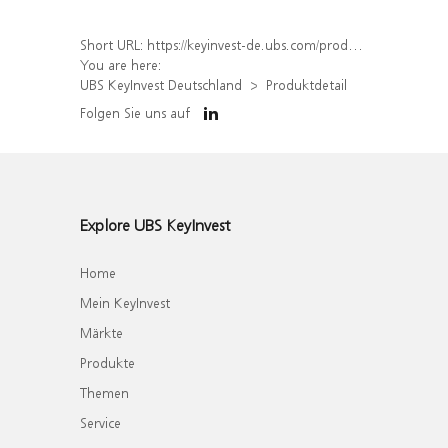
Short URL:
https://keyinvest-de.ubs.com/produkt/detail/index/isin/DE000WA21WE1
You are here:
UBS KeyInvest Deutschland
Produktdetail
Folgen Sie uns auf
Explore UBS KeyInvest
Home
Mein KeyInvest
Märkte
Produkte
Themen
Service