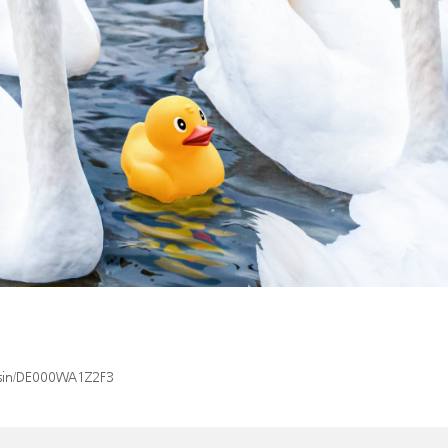
x/isin/DE000WA1Z2F3