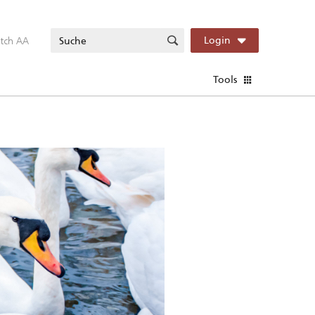
itch AA
Login
Tools