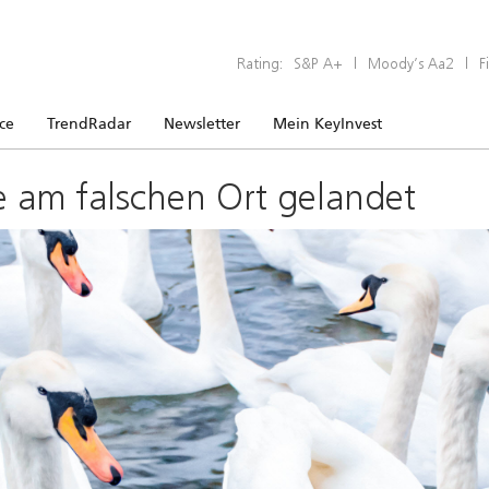
Rating:
S&P A+
|
Moody’s Aa2
|
F
ice
TrendRadar
Newsletter
Mein KeyInvest
e am falschen Ort gelandet