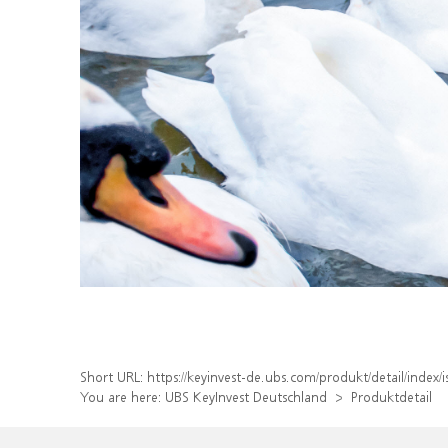
Short URL:
https://keyinvest-de.ubs.com/produkt/detail/inde
You are here:
UBS KeyInvest Deutschland
Produktdetail