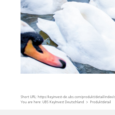
Short URL:
https://keyinvest-de.ubs.com/produkt/detail/inde
You are here:
UBS KeyInvest Deutschland
Produktdetail