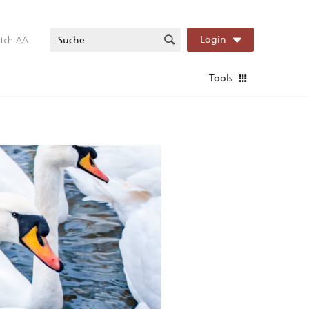
itch AA
Login
Tools