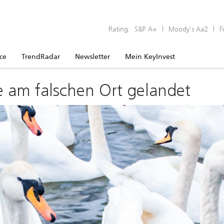
Rating:
S&P A+
|
Moody’s Aa2
|
F
ice
TrendRadar
Newsletter
Mein KeyInvest
e am falschen Ort gelandet