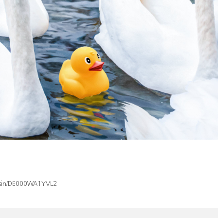
x/isin/DE000WA1YVL2