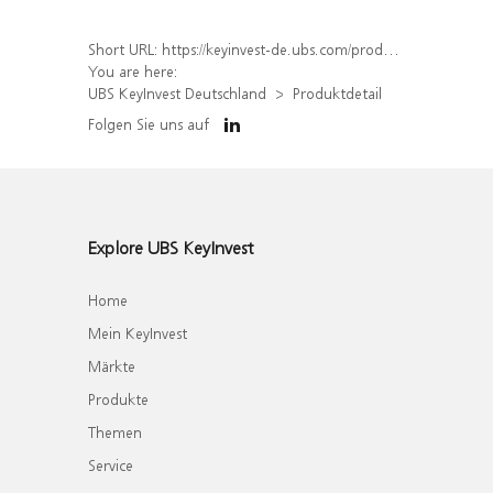
Short URL:
https://keyinvest-de.ubs.com/produkt/detail/index/isin/DE000WA1YAD3
You are here:
UBS KeyInvest Deutschland
Produktdetail
Folgen Sie uns auf
Explore UBS KeyInvest
Home
Mein KeyInvest
Märkte
Produkte
Themen
Service