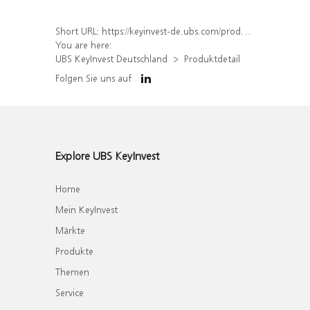
Short URL:
https://keyinvest-de.ubs.com/produkt/detail/index/isin/DE000WA1Y8E4
You are here:
UBS KeyInvest Deutschland
Produktdetail
Folgen Sie uns auf
Explore UBS KeyInvest
Home
Mein KeyInvest
Märkte
Produkte
Themen
Service