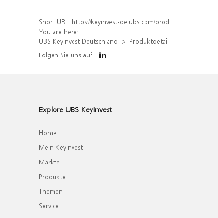
Short URL:
https://keyinvest-de.ubs.com/produkt/detail/index/isin/DE000WA1XU05
You are here:
UBS KeyInvest Deutschland
Produktdetail
Folgen Sie uns auf
Explore UBS KeyInvest
Home
Mein KeyInvest
Märkte
Produkte
Themen
Service