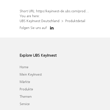
Short URL:
https://keyinvest-de.ubs.com/produkt/detail/index/isin/DE000WA1XBA9
You are here:
UBS KeyInvest Deutschland
Produktdetail
Folgen Sie uns auf
Explore UBS KeyInvest
Home
Mein KeyInvest
Märkte
Produkte
Themen
Service