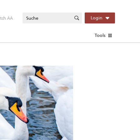
itch AA
Login
Tools