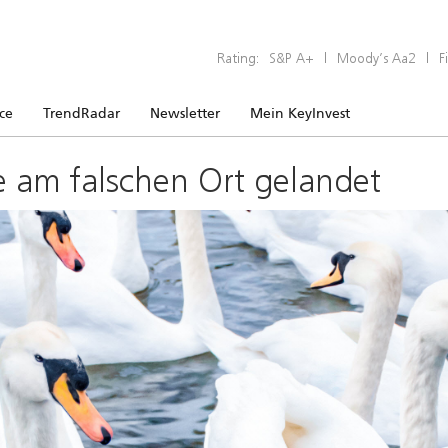
Rating:
S&P A+
|
Moody’s Aa2
|
F
ice
TrendRadar
Newsletter
Mein KeyInvest
e am falschen Ort gelandet