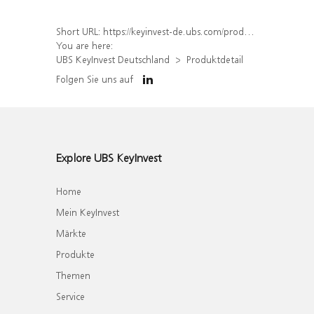
Short URL:
https://keyinvest-de.ubs.com/produkt/detail/index/isin/DE000WA1WXV1
You are here:
UBS KeyInvest Deutschland
Produktdetail
Folgen Sie uns auf
Explore UBS KeyInvest
Home
Mein KeyInvest
Märkte
Produkte
Themen
Service