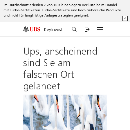
Im Durchschnitt erleiden 7 von 10 Kleinanlegern Verluste beim Handel
mit Turbo-Zertifikaten. Turbo-Zertifikate sind hoch risikoreiche Produkte
und nicht für langfristige Anlagestrategien geeignet.
^
KeyInvest
Ups, anscheinend
sind Sie am
falschen Ort
gelandet