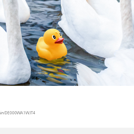
x/isin/DE000WA1WJT4