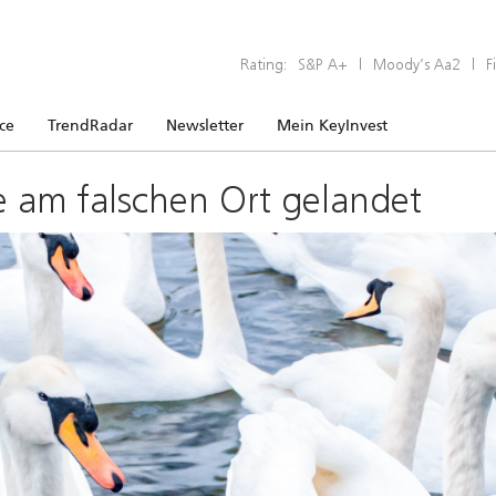
Rating:
S&P A+
|
Moody’s Aa2
|
F
ice
TrendRadar
Newsletter
Mein KeyInvest
e am falschen Ort gelandet