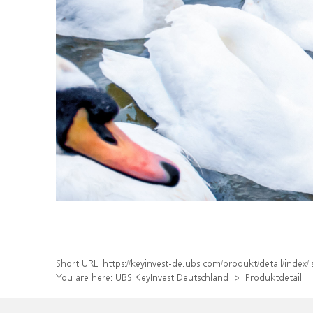
Short URL:
https://keyinvest-de.ubs.com/produkt/detail/inde
You are here:
UBS KeyInvest Deutschland
Produktdetail