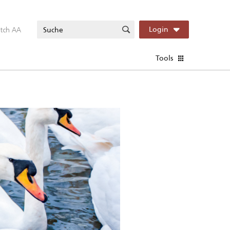
itch AA
Login
Tools