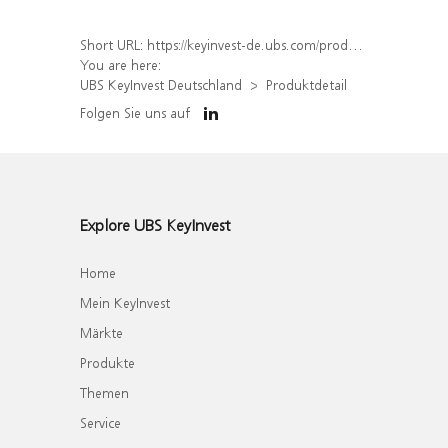
Short URL:
https://keyinvest-de.ubs.com/produkt/detail/index/isin/DE000WA1VM98
You are here:
UBS KeyInvest Deutschland
Produktdetail
Folgen Sie uns auf
Explore UBS KeyInvest
Home
Mein KeyInvest
Märkte
Produkte
Themen
Service