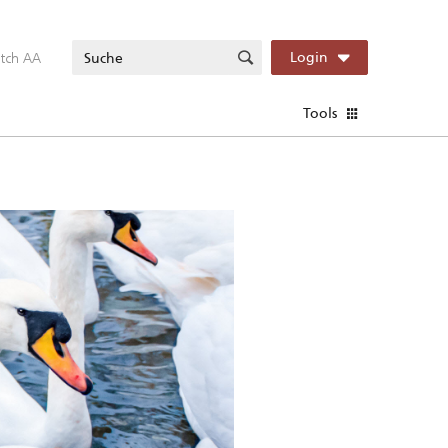
itch AA
Login
Tools