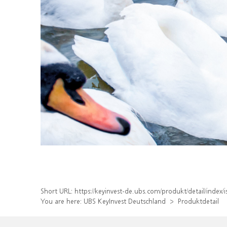
Short URL:
https://keyinvest-de.ubs.com/produkt/detail/inde
You are here:
UBS KeyInvest Deutschland
Produktdetail