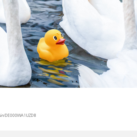
x/isin/DE000WA1UZD8