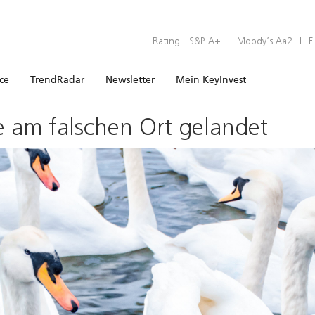
Rating:
S&P A+
|
Moody’s Aa2
|
F
ice
TrendRadar
Newsletter
Mein KeyInvest
e am falschen Ort gelandet