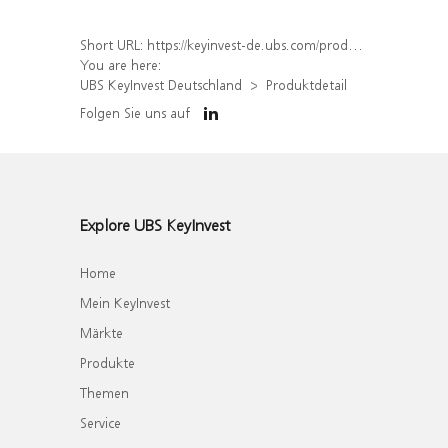
Short URL:
https://keyinvest-de.ubs.com/produkt/detail/index/isin/DE000WA1QAP3
You are here:
UBS KeyInvest Deutschland
Produktdetail
Folgen Sie uns auf
Explore UBS KeyInvest
Home
Mein KeyInvest
Märkte
Produkte
Themen
Service