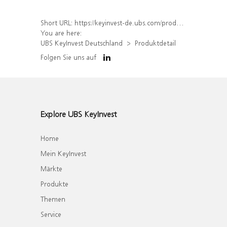
Short URL:
https://keyinvest-de.ubs.com/produkt/detail/index/isin/DE000WA1PRV7
You are here:
UBS KeyInvest Deutschland
Produktdetail
Folgen Sie uns auf
Explore UBS KeyInvest
Home
Mein KeyInvest
Märkte
Produkte
Themen
Service