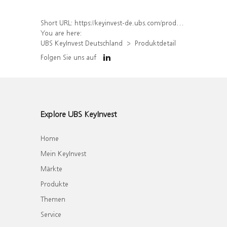
Short URL:
https://keyinvest-de.ubs.com/produkt/detail/index/isin/DE000WA1P5W3
You are here:
UBS KeyInvest Deutschland
Produktdetail
Folgen Sie uns auf
Explore UBS KeyInvest
Home
Mein KeyInvest
Märkte
Produkte
Themen
Service