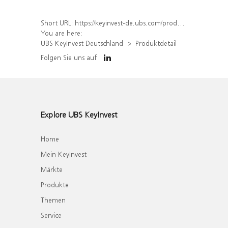
Short URL:
https://keyinvest-de.ubs.com/produkt/detail/index/isin/DE000WA1N9F2
You are here:
UBS KeyInvest Deutschland
Produktdetail
Folgen Sie uns auf
Explore UBS KeyInvest
Home
Mein KeyInvest
Märkte
Produkte
Themen
Service