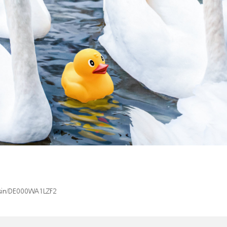
x/isin/DE000WA1LZF2