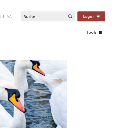
itch AA
Login
Tools