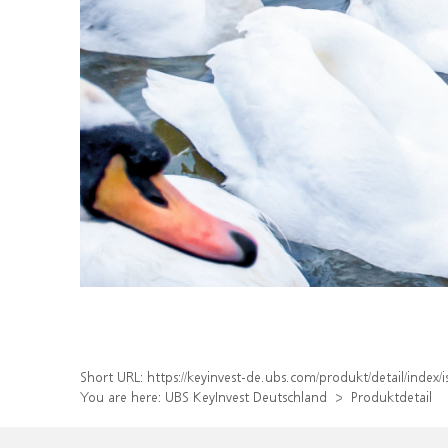
Short URL:
https://keyinvest-de.ubs.com/produkt/detail/inde
You are here:
UBS KeyInvest Deutschland
Produktdetail