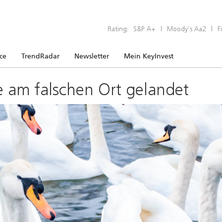
Rating:
S&P A+
|
Moody’s Aa2
|
F
ice
TrendRadar
Newsletter
Mein KeyInvest
e am falschen Ort gelandet