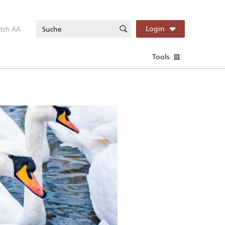
itch AA
Login
Tools