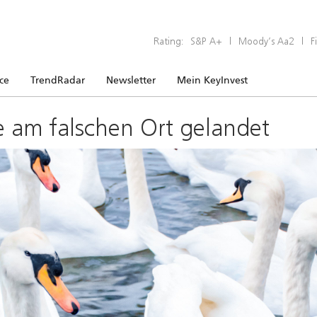
Rating:
S&P A+
|
Moody’s Aa2
|
F
ice
TrendRadar
Newsletter
Mein KeyInvest
e am falschen Ort gelandet