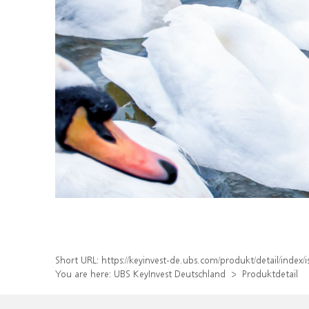
Short URL:
https://keyinvest-de.ubs.com/produkt/detail/inde
You are here:
UBS KeyInvest Deutschland
Produktdetail