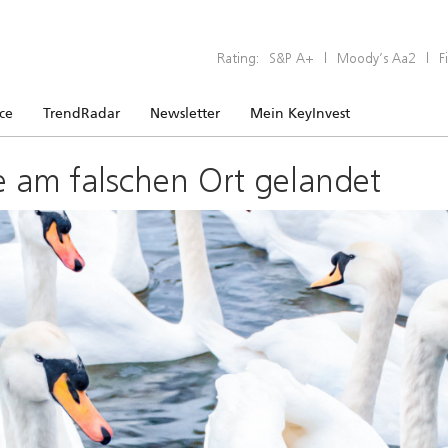
Rating:
S&P A+
|
Moody’s Aa2
|
F
ice
TrendRadar
Newsletter
Mein KeyInvest
e am falschen Ort gelandet