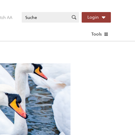
itch AA
Login
Tools