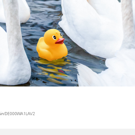
x/isin/DE000WA1LAV2