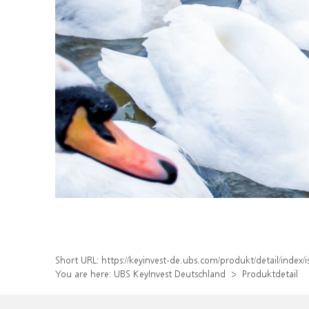
Short URL:
https://keyinvest-de.ubs.com/produkt/detail/inde
You are here:
UBS KeyInvest Deutschland
Produktdetail