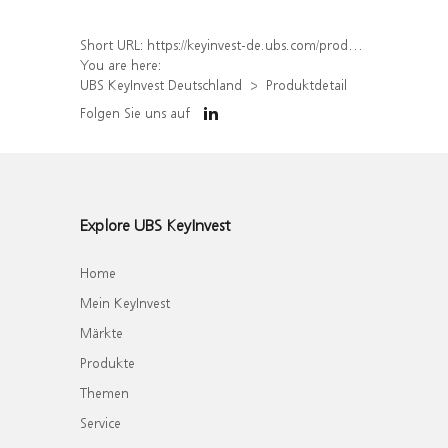
Short URL:
https://keyinvest-de.ubs.com/produkt/detail/index/isin/DE000WA1K3Z6
You are here:
UBS KeyInvest Deutschland
Produktdetail
Folgen Sie uns auf
Explore UBS KeyInvest
Home
Mein KeyInvest
Märkte
Produkte
Themen
Service