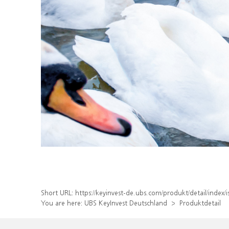
Short URL:
https://keyinvest-de.ubs.com/produkt/detail/inde
You are here:
UBS KeyInvest Deutschland
Produktdetail