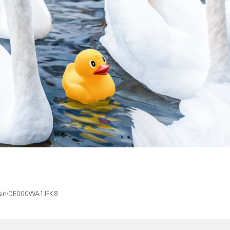
x/isin/DE000WA1JFK8