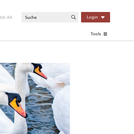
itch AA
Login
Tools