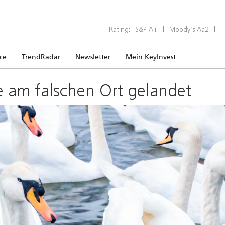
Rating:
S&P A+
|
Moody’s Aa2
|
F
ice
TrendRadar
Newsletter
Mein KeyInvest
e am falschen Ort gelandet