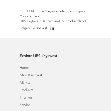
Short URL:
https://keyinvest-de.ubs.com/produkt/detail/index/isin/DE000WA1HHJ0
You are here:
UBS KeyInvest Deutschland
Produktdetail
Folgen Sie uns auf
Explore UBS KeyInvest
Home
Mein KeyInvest
Märkte
Produkte
Themen
Service