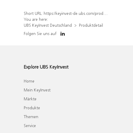
Short URL:
https://keyinvest-de.ubs.com/produkt/detail/index/isin/DE000WA1FLH0
You are here:
UBS KeyInvest Deutschland
Produktdetail
Folgen Sie uns auf
Explore UBS KeyInvest
Home
Mein KeyInvest
Märkte
Produkte
Themen
Service