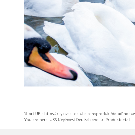
Short URL:
https://keyinvest-de.ubs.com/produkt/detail/inde
You are here:
UBS KeyInvest Deutschland
Produktdetail