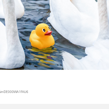
x/isin/DE000WA1FAU6