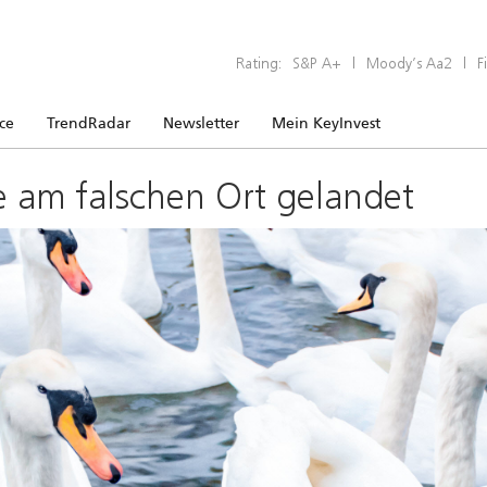
Rating:
S&P A+
|
Moody’s Aa2
|
F
ice
TrendRadar
Newsletter
Mein KeyInvest
e am falschen Ort gelandet