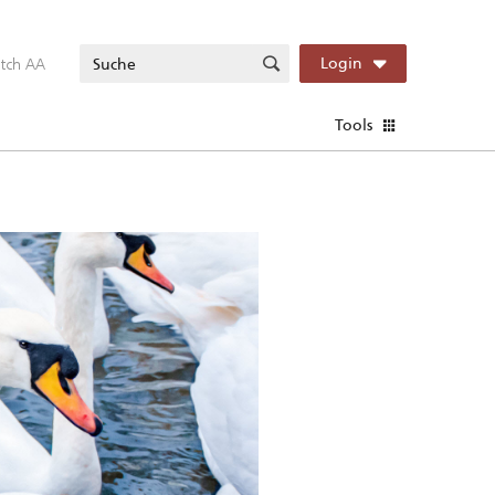
itch AA
Login
Tools