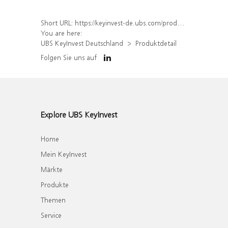
Short URL:
https://keyinvest-de.ubs.com/produkt/detail/index/isin/DE000WA1ETD5
You are here:
UBS KeyInvest Deutschland
Produktdetail
Folgen Sie uns auf
Explore UBS KeyInvest
Home
Mein KeyInvest
Märkte
Produkte
Themen
Service