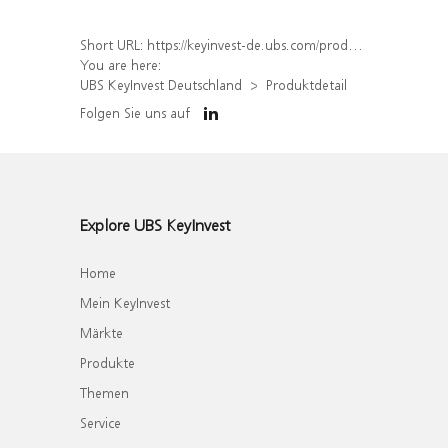
Short URL:
https://keyinvest-de.ubs.com/produkt/detail/index/isin/DE000WA1E1N4
You are here:
UBS KeyInvest Deutschland
Produktdetail
Folgen Sie uns auf
Explore UBS KeyInvest
Home
Mein KeyInvest
Märkte
Produkte
Themen
Service