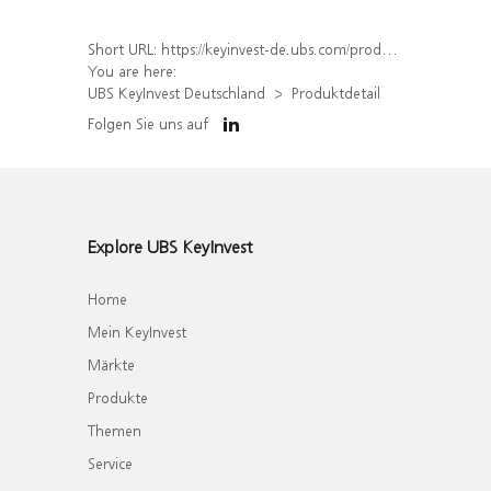
Short URL:
https://keyinvest-de.ubs.com/produkt/detail/index/isin/DE000WA1DN16
You are here:
UBS KeyInvest Deutschland
Produktdetail
Folgen Sie uns auf
Explore UBS KeyInvest
Home
Mein KeyInvest
Märkte
Produkte
Themen
Service